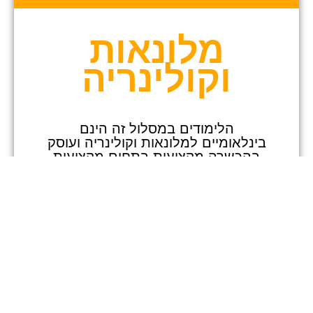
מלונאות
וקולינריה​​
הלימודים במסלול זה הינם
בינלאומיים למלונאות וקולינריה ועוסק
בהכשרה מקצועית בתחום מקצועות
האירוח והמלונאות.
אנו מציעים קורסים להכשרה מקצועית
אני מסכים/ה
מידע נוסף
בתחומי המלונאות והקולינריה
כגון: טבחות סוג 1 וסוגים מתקדמים (1-5),
קונדיטוריה ואפיה סוג 1, סדנאות בישול
ואפייה לפרטיים ולקבוצות, קורס מלונאות
ותיירות-עתודה ניהולית